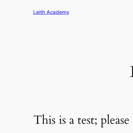
Skip
Leith Academy
to
content
This is a test; pleas