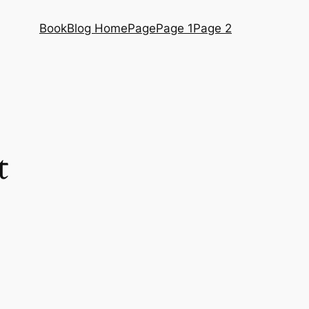
BookBlog HomePage
Page 1
Page 2
t