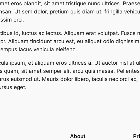
amet eros blandit, sit amet tristique nunc ultrices. Pra
 Ut sem dolor, pretium quis diam ut, fringilla vehicul
issim orci.
us id, luctus ac lectus. Aliquam erat volutpat. Fusce neq
. Aliquam tincidunt arcu est, eu aliquet odio dignissim vel
tempus lacus vehicula eleifend.
ula ipsum, et aliquam eros ultrices a. Ut auctor nisl at
us quam, sit amet semper elit arcu quis massa. Pellentesq
purus euismod ut. Mauris dolor libero, iaculis nec orci ac
ursus eget.
About
Pr